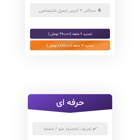
🔔
حداکثر 3 آدرس ایمیل اختصاصی
تمدید 6 ماهه (990,000 تومان )
تمدید 12 ماهه (1,815,000 تومان )
حرفه ای
✔️
تعریف نامحدود منو / صفحه