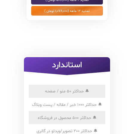
تمدید 12 ماهه (1,078,000 تومان )
استاندارد
🔔
حداکثر 50 منو / صفحه
🔔
حداکثر 1000 خبر / مقاله / پست وبلاگ
🔔
حداکثر 500 محصول در فروشگاه
🔔
حداکثر 200 تصویر/ویدئو در گالری