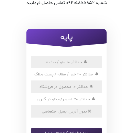
شماره 09215855852 تماس حاصل فرمایید
پایه
🔔
حداکثر 10 منو / صفحه
🔔
حداکثر 20 خبر / مقاله / پست وبلاگ
🔔
حداکثر 10 محصول در فروشگاه
🔔
حداکثر 30 تصویر/ویدئو در گالری
❌
بدون آدرس ایمیل اختصاصی
تمدید 6 ماهه (588,000 تومان )